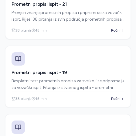
Prometni propisi ispit - 21
Provjeri znanje prometnih propisa i pripremi se za vozački
ispit. Riješi 38 pitanja iz svih područja prometnih propisa
kakva se pojavljuju na stvarnom ispitu.
38
pitanja
45
min
Počni
Prometni propisi ispit - 19
Besplatni test prometnih propisa za sve koji se pripremaju
za vozački ispit. Pitanja iz stvarnog ispita - prometni
znakovi, pravila vožnje i sigurnost u prometu.
38
pitanja
45
min
Počni