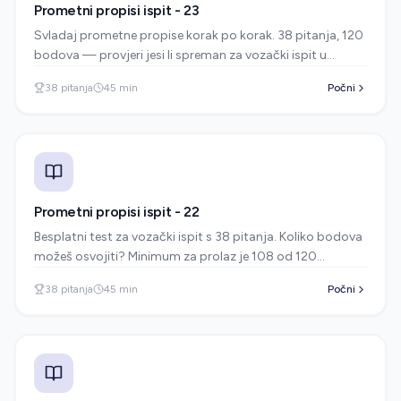
Prometni propisi ispit - 23
Svladaj prometne propise korak po korak. 38 pitanja, 120
bodova — provjeri jesi li spreman za vozački ispit u
autoškoli.
38
pitanja
45
min
Počni
Prometni propisi ispit - 22
Besplatni test za vozački ispit s 38 pitanja. Koliko bodova
možeš osvojiti? Minimum za prolaz je 108 od 120
bodova.
38
pitanja
45
min
Počni