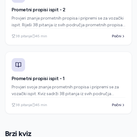
Prometni propisi ispit - 2
Provjeri znanje prometnih propisa i pripremi se za vozački
ispit. Riješi 38 pitanja iz svih područja prometnih propisa -
prometni znakovi, pravila prednosti, brzina, parkiranje i
38
pitanja
45
min
Počni
više. Besplatni test za autoškolu.
Prometni propisi ispit - 1
Provjeri svoje znanje prometnih propisa i pripremi se za
vozački ispit. Kviz sadrži 38 pitanja iz svih područja
prometnih propisa.
38
pitanja
45
min
Počni
Brzi kviz