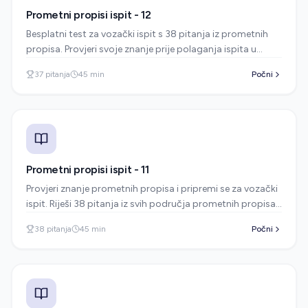
Prometni propisi ispit - 12
Besplatni test za vozački ispit s 38 pitanja iz prometnih
propisa. Provjeri svoje znanje prije polaganja ispita u
autoškoli i uvjeri se jesi li spreman.
37
pitanja
45
min
Počni
Prometni propisi ispit - 11
Provjeri znanje prometnih propisa i pripremi se za vozački
ispit. Riješi 38 pitanja iz svih područja prometnih propisa -
prometni znakovi, pravila prednosti, brzina, parkiranje i
38
pitanja
45
min
Počni
više. Besplatni test za autoškolu.