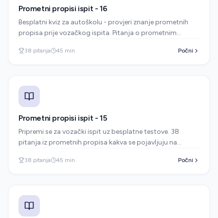
Prometni propisi ispit - 16
Besplatni kviz za autoškolu - provjeri znanje prometnih
propisa prije vozačkog ispita. Pitanja o prometnim
znakovima, pravilima vožnje i sigurnosti u prometu.
38
pitanja
45
min
Počni
Prometni propisi ispit - 15
Pripremi se za vozački ispit uz besplatne testove. 38
pitanja iz prometnih propisa kakva se pojavljuju na
stvarnom ispitu u autoškoli.
38
pitanja
45
min
Počni