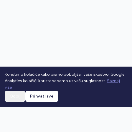
Koristimo kolačiće kako bismo poboljšali vaše iskustvo. Google
Analytics kolačići koriste se samo uz vašu suglasnost.
Saznaj
više
Odbij
Prihvati sve