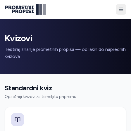
Kvizovi
Testiraj znanje prometnih propisa — od lakih do naprednih
kvizova
Standardni kviz
Opsežniji kvizovi za temeljitu pripremu