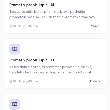
Prometni propisi ispit - 14
Test za vozački ispit s pitanjima iz svih područja
prometnih propisa. Provjeri znanje prometnih znakova,
pravila prednosti i sigurne vožnje.
38
pitanja
45
min
Počni
Prometni propisi ispit - 13
Koliko dobro poznaješ prometne propise? Riješi ovaj
besplatni test i saznaj jesi li spreman za vozački ispit.
38
pitanja
45
min
Počni