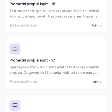
Prometni propisi ispit - 18
Test za vozački ispit koji simulira stvarni ispit u autoškoli.
Provjeri znanje prometnih propisa i saznaj jesi li spreman
za polaganje.
38
pitanja
45
min
Počni
Prometni propisi ispit - 17
Vježbaj za vozački ispit uz besplatne testove prometnih
propisa. Odgovori na 38 pitanja i vidi jesi li spreman za
ispit u autoškoli.
38
pitanja
45
min
Počni