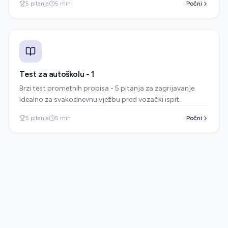
5
pitanja
5
min
Počni
Test za autoškolu - 1
Brzi test prometnih propisa - 5 pitanja za zagrijavanje.
Idealno za svakodnevnu vježbu pred vozački ispit.
5
pitanja
5
min
Počni