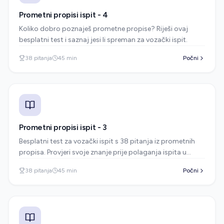
Prometni propisi ispit - 4
Koliko dobro poznaješ prometne propise? Riješi ovaj
besplatni test i saznaj jesi li spreman za vozački ispit.
38
pitanja
45
min
Počni
Prometni propisi ispit - 3
Besplatni test za vozački ispit s 38 pitanja iz prometnih
propisa. Provjeri svoje znanje prije polaganja ispita u
autoškoli i uvjeri se jesi li spreman.
38
pitanja
45
min
Počni