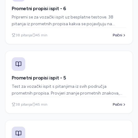
Prometni propisi ispit - 6
Pripremi se za vozački ispit uz besplatne testove. 38
pitanja iz prometnih propisa kakva se pojavljuju na
stvarnom ispitu u autoškoli.
38
pitanja
45
min
Počni
Prometni propisi ispit - 5
Test za vozački ispit s pitanjima iz svih područja
prometnih propisa. Provjeri znanje prometnih znakova,
pravila prednosti i sigurne vožnje.
38
pitanja
45
min
Počni