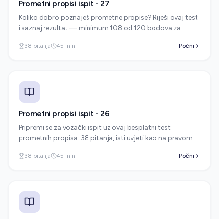
Prometni propisi ispit - 27
Koliko dobro poznaješ prometne propise? Riješi ovaj test
i saznaj rezultat — minimum 108 od 120 bodova za
prolaz.
38
pitanja
45
min
Počni
Prometni propisi ispit - 26
Pripremi se za vozački ispit uz ovaj besplatni test
prometnih propisa. 38 pitanja, isti uvjeti kao na pravom
ispitu u autoškoli.
38
pitanja
45
min
Počni