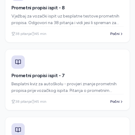
Prometni propisi ispit - 8
Vježbaj za vozački ispit uz besplatne testove prometnih
propisa. Odgovori na 38 pitanja i vidi jesi li spreman za
ispit u autoškoli.
38
pitanja
45
min
Počni
Prometni propisi ispit - 7
Besplatni kviz za autoškolu - provjeri znanje prometnih
propisa prije vozačkog ispita. Pitanja o prometnim
znakovima, pravilima vožnje i sigurnosti u prometu.
38
pitanja
45
min
Počni