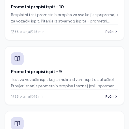
Prometni propisi ispit - 10
Besplatni test prometnih propisa za sve koji se pripremaju
za vozački ispit. Pitanja iz stvarnog ispita - prometni
znakovi, pravila vožnje i sigurnost u prometu.
38
pitanja
45
min
Počni
Prometni propisi ispit - 9
Test za vozački ispit koji simulira stvarni ispit u autoškoli.
Provjeri znanje prometnih propisa i saznaj jesi li spreman
za polaganje.
38
pitanja
45
min
Počni