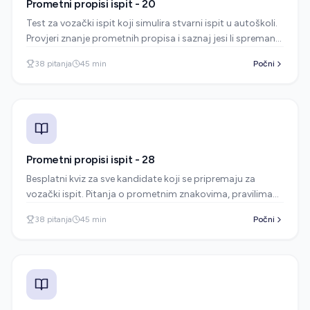
Prometni propisi ispit - 20
Test za vozački ispit koji simulira stvarni ispit u autoškoli.
Provjeri znanje prometnih propisa i saznaj jesi li spreman
za polaganje.
38
pitanja
45
min
Počni
Prometni propisi ispit - 28
Besplatni kviz za sve kandidate koji se pripremaju za
vozački ispit. Pitanja o prometnim znakovima, pravilima
vožnje i sigurnosti u prometu.
38
pitanja
45
min
Počni