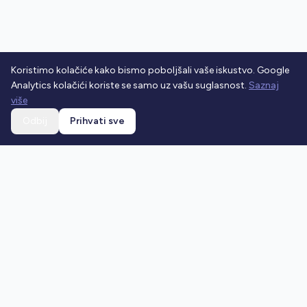
Koristimo kolačiće kako bismo poboljšali vaše iskustvo. Google
Analytics kolačići koriste se samo uz vašu suglasnost.
Saznaj
više
Odbij
Prihvati sve
Ostani u toku
Prijavi se na newsletter i dobivaj najnovije vijesti o
prometnim propisima.