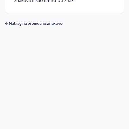
znakova ili kao umetnuti znak.
Natrag na prometne znakove