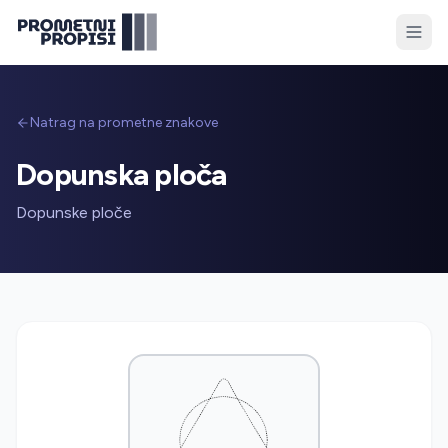
Natrag na prometne znakove
Dopunska ploča
Dopunske ploče