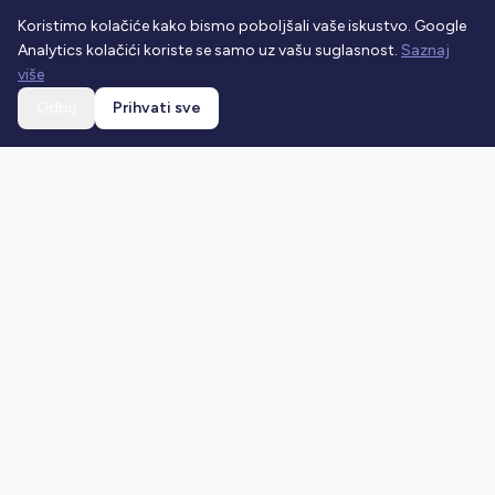
Koristimo kolačiće kako bismo poboljšali vaše iskustvo. Google
Analytics kolačići koriste se samo uz vašu suglasnost.
Saznaj
više
Odbij
Prihvati sve
Ostani u toku
Prijavi se na newsletter i dobivaj najnovije vijesti o
prometnim propisima.
Prijavi se