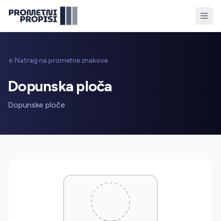
Natrag na prometne znakove
Dopunska ploča
Dopunske ploče