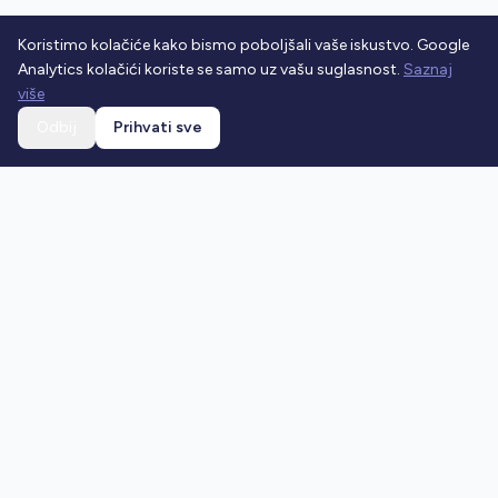
Koristimo kolačiće kako bismo poboljšali vaše iskustvo. Google
Analytics kolačići koriste se samo uz vašu suglasnost.
Saznaj
više
Odbij
Prihvati sve
Ostani u toku
Prijavi se na newsletter i dobivaj najnovije vijesti o
prometnim propisima.
Prijavi se