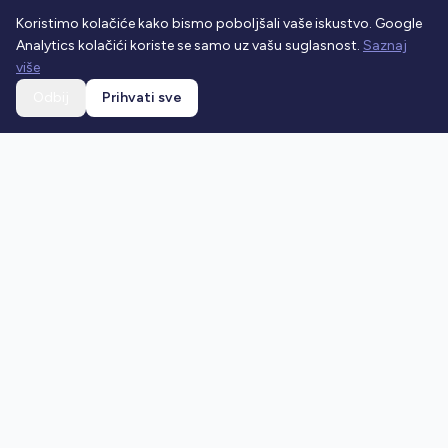
Koristimo kolačiće kako bismo poboljšali vaše iskustvo. Google
Analytics kolačići koriste se samo uz vašu suglasnost.
Saznaj
više
Odbij
Prihvati sve
Ostani u toku
Prijavi se na newsletter i dobivaj najnovije vijesti o
prometnim propisima.
Prijavi se