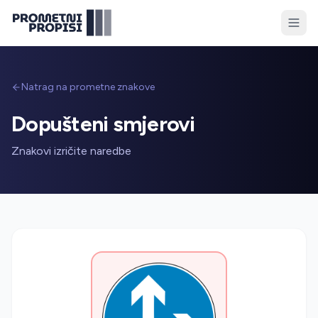
Natrag na prometne znakove
Dopušteni smjerovi
Znakovi izričite naredbe