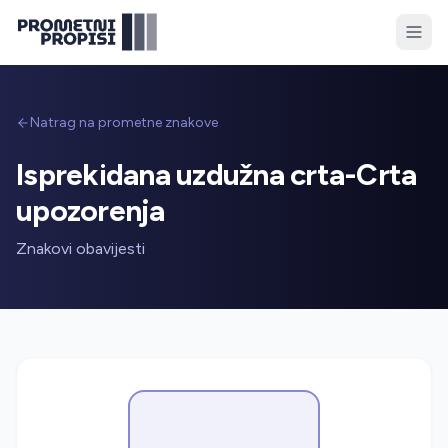
Natrag na prometne znakove
Isprekidana uzdužna crta-Crta
upozorenja
Znakovi obavijesti