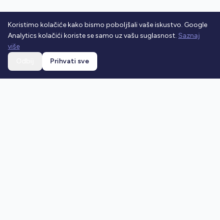
Koristimo kolačiće kako bismo poboljšali vaše iskustvo. Google
Analytics kolačići koriste se samo uz vašu suglasnost.
Saznaj
više
Odbij
Prihvati sve
Ostani u toku
Prijavi se na newsletter i dobivaj najnovije vijesti o
prometnim propisima.
Prijavi se