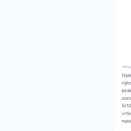
OPI
Dije
njih
bici
ozna
5/10
crte
nase