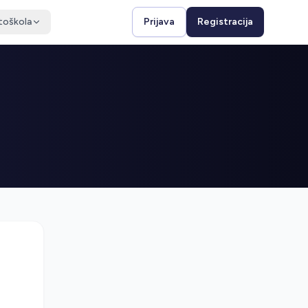
toškola
Prijava
Registracija