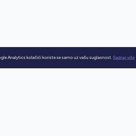
gle Analytics kolačići koriste se samo uz vašu suglasnost.
Saznaj više
rometnim propisima.