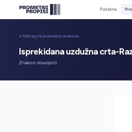
Početna
Pro
Natrag na prometne znakove
Isprekidana uzdužna crta-Ra
Znakovi obavijesti