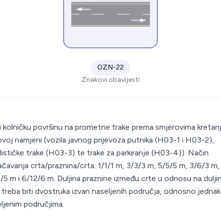
OZN-22
Znakovi obavijesti
S
li kolničku površinu na prometne trake prema smjerovima kretan
ovoj namjeni (vozila javnog prijevoza putnika (H03-1 i H03-2),
klističke trake (H03-3) te trake za parkiranje (H03-4)). Način
čavanja crta/praznina/crta: 1/1/1 m, 3/3/3 m, 5/5/5 m, 3/6/3 m,
/5 m i 6/12/6 m. Duljina praznine između crte u odnosu na dulji
 treba biti dvostruka izvan naseljenih područja, odnosno jednak
ljenim područjima.