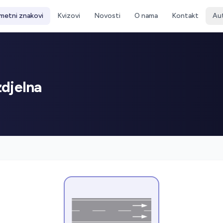
metni znakovi
Kvizovi
Novosti
O nama
Kontakt
Au
zdjelna