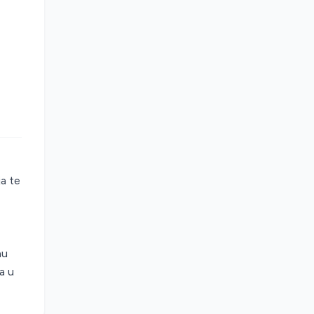
ja te
nu
a u