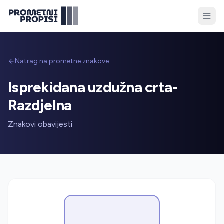
Natrag na prometne znakove
Isprekidana uzdužna crta-
Razdjelna
Znakovi obavijesti