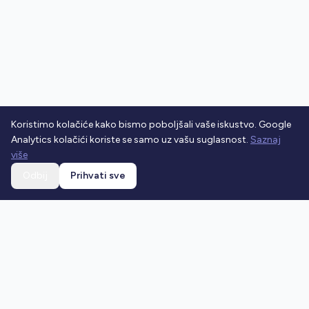
Koristimo kolačiće kako bismo poboljšali vaše iskustvo. Google
Analytics kolačići koriste se samo uz vašu suglasnost.
Saznaj
više
Odbij
Prihvati sve
Ostani u toku