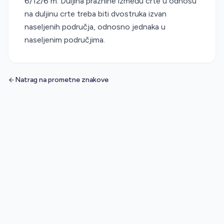
6/12/6 m. Duljina praznine između crte u odnosu
na duljinu crte treba biti dvostruka izvan
naseljenih područja, odnosno jednaka u
naseljenim područjima.
Natrag na prometne znakove