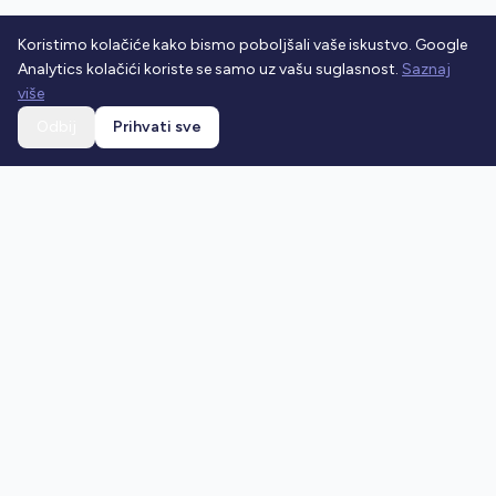
Koristimo kolačiće kako bismo poboljšali vaše iskustvo. Google
Analytics kolačići koriste se samo uz vašu suglasnost.
Saznaj
više
Odbij
Prihvati sve
Ostani u toku
Prijavi se na newsletter i dobivaj najnovije vijesti o
prometnim propisima.
Prijavi se