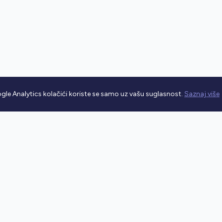
gle Analytics kolačići koriste se samo uz vašu suglasnost.
Saznaj više
rometnim propisima.