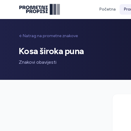
Početna
Pro
Natrag na prometne znakove
Kosa široka puna
Znakovi obavijesti