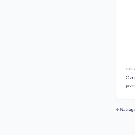
OPI
Ozna
javn
Natrag