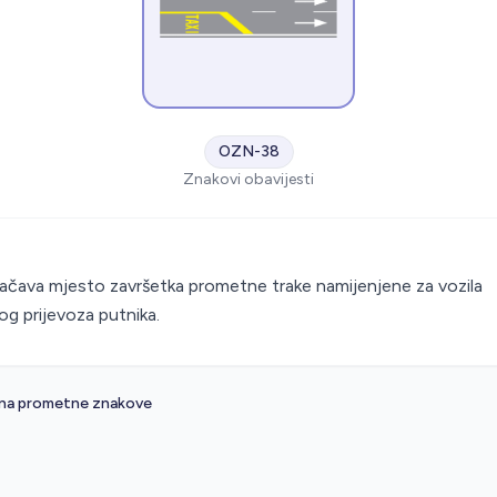
OZN-38
Znakovi obavijesti
S
čava mjesto završetka prometne trake namijenjene za vozila
og prijevoza putnika.
 na prometne znakove