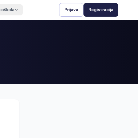
toškola
Prijava
Registracija