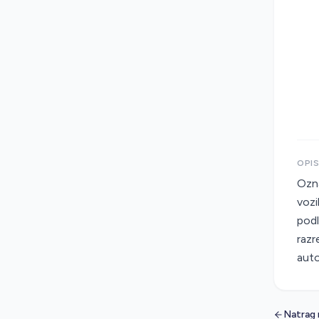
OPI
Ozna
vozi
podl
razr
auto
Natrag