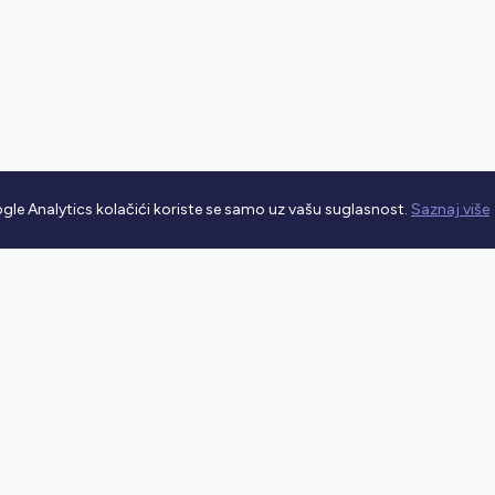
gle Analytics kolačići koriste se samo uz vašu suglasnost.
Saznaj više
rometnim propisima.