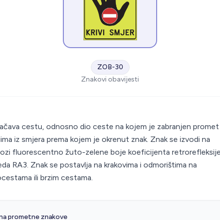
ZOB-30
Znakovi obavijesti
S
čava cestu, odnosno dio ceste na kojem je zabranjen promet
lima iz smjera prema kojem je okrenut znak. Znak se izvodi na
ozi fluorescentno žuto-zelene boje koeficijenta retrorefleksij
eda RA3. Znak se postavlja na krakovima i odmorištima na
cestama ili brzim cestama.
 na prometne znakove