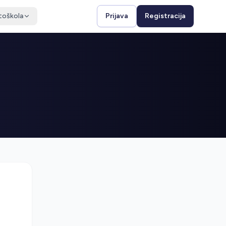
toškola
Prijava
Registracija