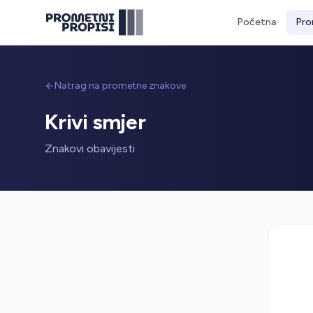
Početna
Pro
Natrag na prometne znakove
Krivi smjer
Znakovi obavijesti