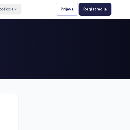
toškola
Prijava
Registracija