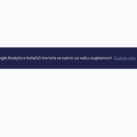
gle Analytics kolačići koriste se samo uz vašu suglasnost.
Saznaj više
rometnim propisima.