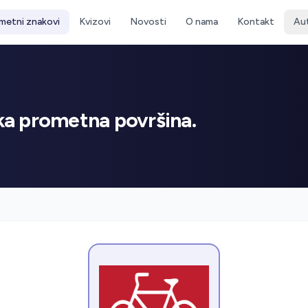
metni znakovi
Kvizovi
Novosti
O nama
Kontakt
Au
čka prometna površina.