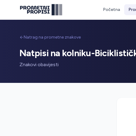
Početna
Pro
Natrag na prometne znakove
Natpisi na kolniku-Biciklisti
Znakovi obavijesti