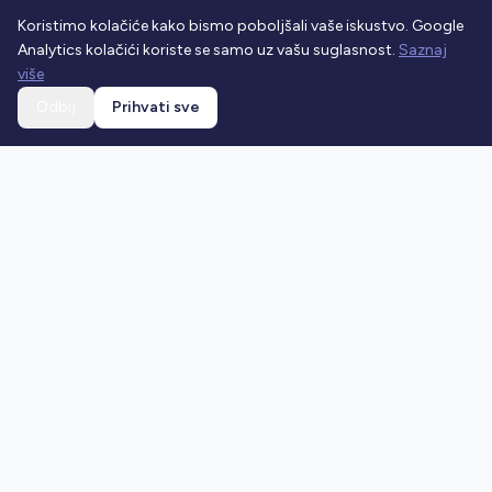
Koristimo kolačiće kako bismo poboljšali vaše iskustvo. Google
Analytics kolačići koriste se samo uz vašu suglasnost.
Saznaj
više
Odbij
Prihvati sve
Ostani u toku
Prijavi se na newsletter i dobivaj najnovije vijesti o
prometnim propisima.
Prijavi se