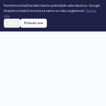
Koristimo kolačiće kako bismo poboljšali vaše iskustvo. Google
Analytics kolačići koriste se samo uz vašu suglasnost.
Saznaj
više
Odbij
Prihvati sve
Ostani u toku
Prijavi se na newsletter i dobivaj najnovije vijesti o
prometnim propisima.
Prijavi se