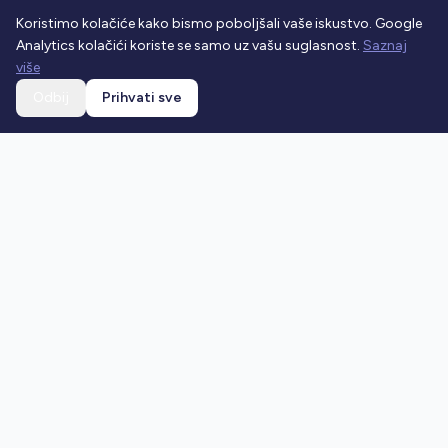
Koristimo kolačiće kako bismo poboljšali vaše iskustvo. Google
Analytics kolačići koriste se samo uz vašu suglasnost.
Saznaj
više
Odbij
Prihvati sve
Ostani u toku
Prijavi se na newsletter i dobivaj najnovije vijesti o
prometnim propisima.
Prijavi se