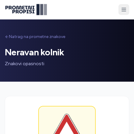
Natrag na prometne znakove
Neravan kolnik
Znakovi opasnosti