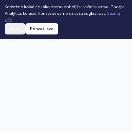
Koristimo kolačiće kako bismo poboljšali vaše iskustvo. Google
Analytics kolačići koriste se samo uz vašu suglasnost.
Saznaj
više
Odbij
Prihvati sve
Ostani u toku
Prijavi se na newsletter i dobivaj najnovije vijesti o
prometnim propisima.
Prijavi se