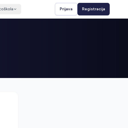
toškola
Prijava
Registracija