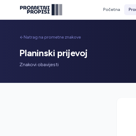
Početna
Pro
Natrag na prometne znakove
Planinski prijevoj
Znakovi obavijesti