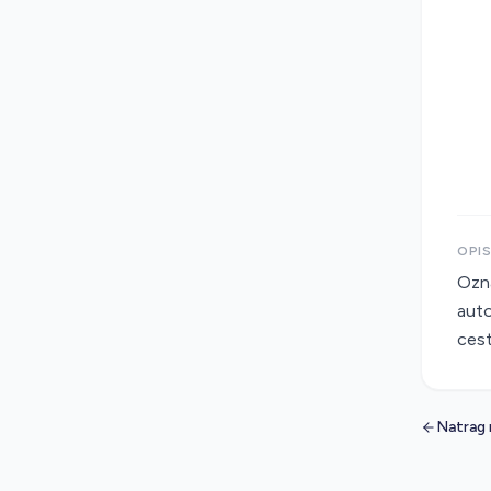
OPI
Ozna
auto
cest
Natrag