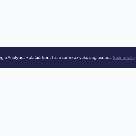
gle Analytics kolačići koriste se samo uz vašu suglasnost.
Saznaj više
rometnim propisima.