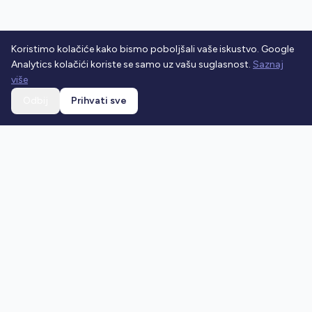
Koristimo kolačiće kako bismo poboljšali vaše iskustvo. Google
Analytics kolačići koriste se samo uz vašu suglasnost.
Saznaj
više
Odbij
Prihvati sve
Ostani u toku
Prijavi se na newsletter i dobivaj najnovije vijesti o
prometnim propisima.