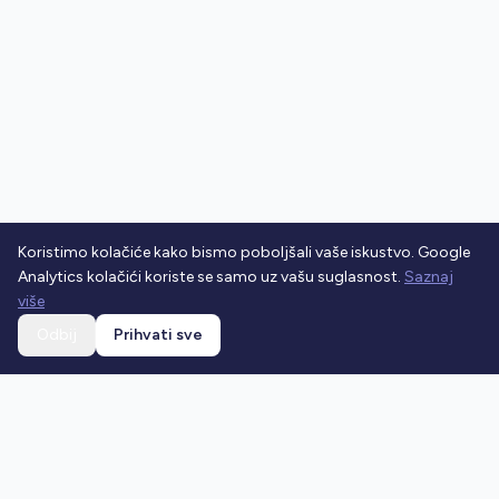
Koristimo kolačiće kako bismo poboljšali vaše iskustvo. Google
Analytics kolačići koriste se samo uz vašu suglasnost.
Saznaj
više
Odbij
Prihvati sve