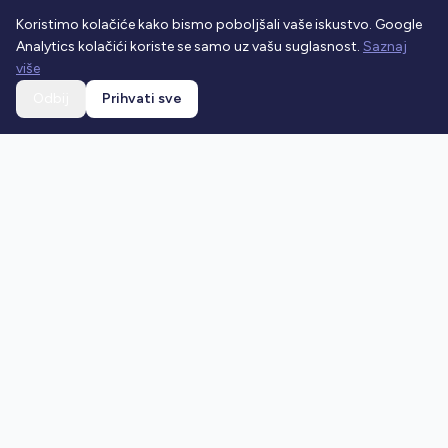
Koristimo kolačiće kako bismo poboljšali vaše iskustvo. Google
Analytics kolačići koriste se samo uz vašu suglasnost.
Saznaj
više
Odbij
Prihvati sve
Ostani u toku
Prijavi se na newsletter i dobivaj najnovije vijesti o
prometnim propisima.
Prijavi se