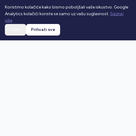
Koristimo kolačiće kako bismo poboljšali vaše iskustvo. Google
Analytics kolačići koriste se samo uz vašu suglasnost.
Saznaj
više
Odbij
Prihvati sve
Ostani u toku
Prijavi se na newsletter i dobivaj najnovije vijesti o
prometnim propisima.
Prijavi se