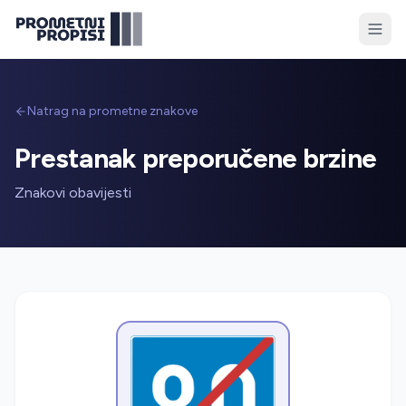
Natrag na prometne znakove
Prestanak preporučene brzine
Znakovi obavijesti