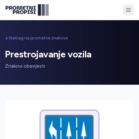
Natrag na prometne znakove
Prestrojavanje vozila
Znakovi obavijesti