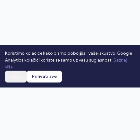
Koristimo kolačiće kako bismo poboljšali vaše iskustvo. Google
Analytics kolačići koriste se samo uz vašu suglasnost.
Saznaj
više
Odbij
Prihvati sve
Ostani u toku