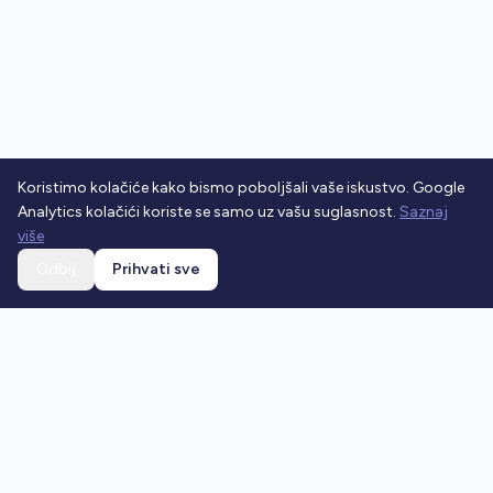
Koristimo kolačiće kako bismo poboljšali vaše iskustvo. Google
Analytics kolačići koriste se samo uz vašu suglasnost.
Saznaj
više
Odbij
Prihvati sve
Ostani u toku