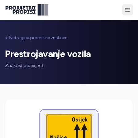
Natrag na prometne znakove
Prestrojavanje vozila
Znakovi obavijesti