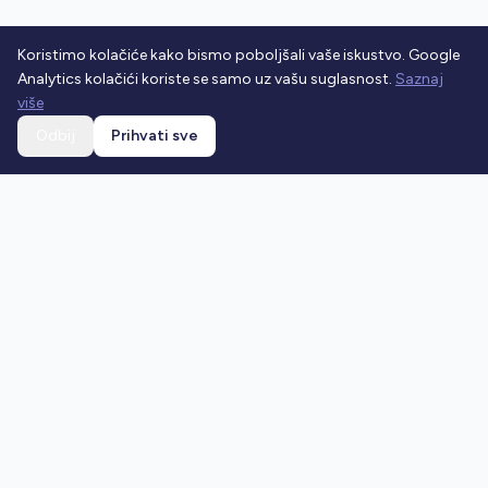
Koristimo kolačiće kako bismo poboljšali vaše iskustvo. Google
Analytics kolačići koriste se samo uz vašu suglasnost.
Saznaj
više
Odbij
Prihvati sve
Ostani u toku
Prijavi se na newsletter i dobivaj najnovije vijesti o
prometnim propisima.
Prijavi se