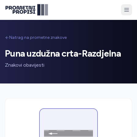
Natrag na prometne znakove
Puna uzdužna crta-Razdjelna
Znakovi obavijesti