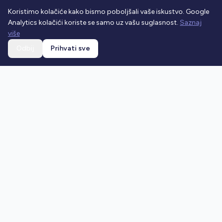
Koristimo kolačiće kako bismo poboljšali vaše iskustvo. Google
Analytics kolačići koriste se samo uz vašu suglasnost.
Saznaj
više
Odbij
Prihvati sve
Ostani u toku
Prijavi se na newsletter i dobivaj najnovije vijesti o
prometnim propisima.
Prijavi se