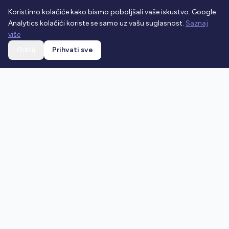
Koristimo kolačiće kako bismo poboljšali vaše iskustvo. Google
Analytics kolačići koriste se samo uz vašu suglasnost.
Saznaj
više
Odbij
Prihvati sve
Ostani u toku
Prijavi se na newsletter i dobivaj najnovije vijesti o
prometnim propisima.
Prijavi se