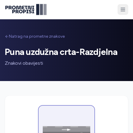
Natrag na prometne znakove
Puna uzdužna crta-Razdjelna
Znakovi obavijesti