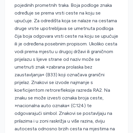
pojedinih prometnih traka. Boja podloge znaka
određuje se prema vrsti ceste na koju se
upućuje. Za odredišta koja se nalaze na cestama
druge vrste upotrebljava se umetnuta podloga
čija boja odgovara vrsti ceste na koju se upućuje
ili je određena posebnim propisom. Ukoliko cesta
vodi prema mjestu u drugoj državi ili graničnom
prijelazu s lijeve strane od naziv može se
umetnuti znak »zabrana prolaska bez
zaustavljanja« (B33) koji označava granični
prijelaz. Znakovi se izvode najmanje s
koeficijentom retrorefleksije razreda RA2. Na
znaku se može izvesti oznaka broja ceste,
»nacionalna auto oznaka« (C124) te
odgovarajući simbol. Znakovi se postavljaju na
prilazima i u zoni raskrižja u više razina, dviju
autocesta odnosno brzih cesta na mjestima na