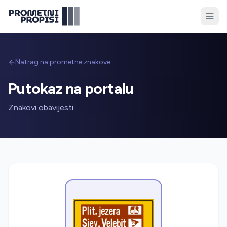
Natrag na prometne znakove
Putokaz na portalu
Znakovi obavijesti