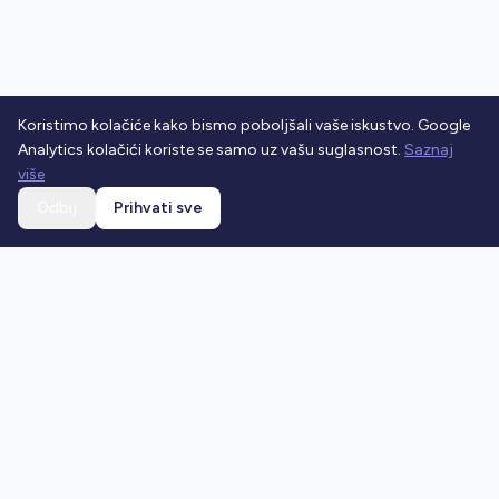
Koristimo kolačiće kako bismo poboljšali vaše iskustvo. Google
Analytics kolačići koriste se samo uz vašu suglasnost.
Saznaj
više
Odbij
Prihvati sve
Ostani u toku
Prijavi se na newsletter i dobivaj najnovije vijesti o
prometnim propisima.