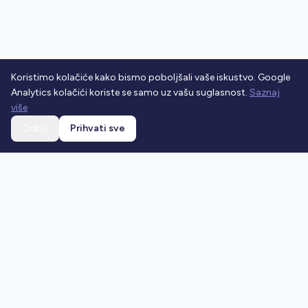
Koristimo kolačiće kako bismo poboljšali vaše iskustvo. Google
Analytics kolačići koriste se samo uz vašu suglasnost.
Saznaj
više
Odbij
Prihvati sve
Ostani u toku
Prijavi se na newsletter i dobivaj najnovije vijesti o
prometnim propisima.