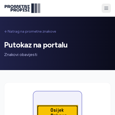
Natrag na prometne znakove
Putokaz na portalu
Znakovi obavijesti