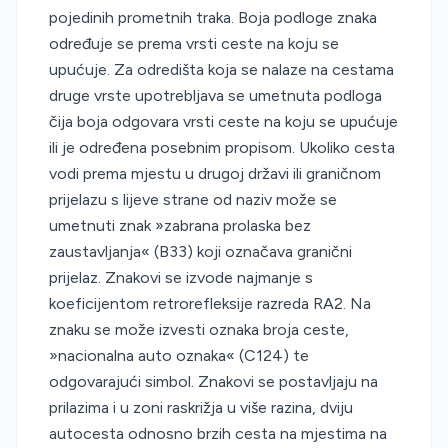
pojedinih prometnih traka. Boja podloge znaka
određuje se prema vrsti ceste na koju se
upućuje. Za odredišta koja se nalaze na cestama
druge vrste upotrebljava se umetnuta podloga
čija boja odgovara vrsti ceste na koju se upućuje
ili je određena posebnim propisom. Ukoliko cesta
vodi prema mjestu u drugoj državi ili graničnom
prijelazu s lijeve strane od naziv može se
umetnuti znak »zabrana prolaska bez
zaustavljanja« (B33) koji označava granični
prijelaz. Znakovi se izvode najmanje s
koeficijentom retrorefleksije razreda RA2. Na
znaku se može izvesti oznaka broja ceste,
»nacionalna auto oznaka« (C124) te
odgovarajući simbol. Znakovi se postavljaju na
prilazima i u zoni raskrižja u više razina, dviju
autocesta odnosno brzih cesta na mjestima na