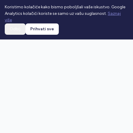
Koristimo kolačiće kako bismo poboljšali vaše iskustvo. Google
Analytics kolačići koriste se samo uz vašu suglasnost.
Saznaj
više
Odbij
Prihvati sve
Ostani u toku
Prijavi se na newsletter i dobivaj najnovije vijesti o
prometnim propisima.
Prijavi se