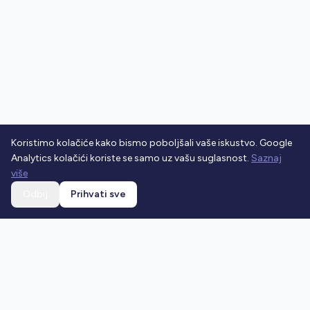
Koristimo kolačiće kako bismo poboljšali vaše iskustvo. Google
Analytics kolačići koriste se samo uz vašu suglasnost.
Saznaj
više
Odbij
Prihvati sve