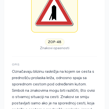
ZOP-48
Znakovi opasnosti
OPIS
Označavaju blizinu raskrižja na kojem se cesta s
prednošću prolaska križa, odnosno spaja sa
sporednom cestom pod određenim kutom.
Simboli na znakovima mogu biti različiti, što ovisi
o stvarnoj situaciji na cesti. Znakovi se smiju
postavljati samo ako je na sporednoj cesti, koja