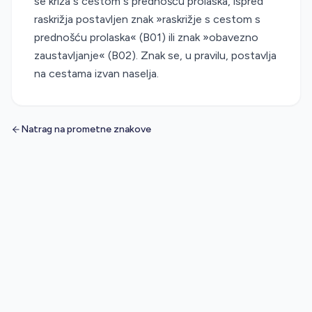
se križa s cestom s prednošću prolaska, ispred
raskrižja postavljen znak »raskrižje s cestom s
prednošću prolaska« (B01) ili znak »obavezno
zaustavljanje« (B02). Znak se, u pravilu, postavlja
na cestama izvan naselja.
Natrag na prometne znakove