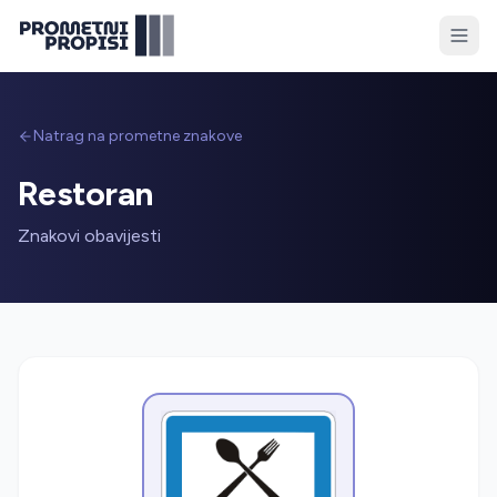
Natrag na prometne znakove
Restoran
Znakovi obavijesti