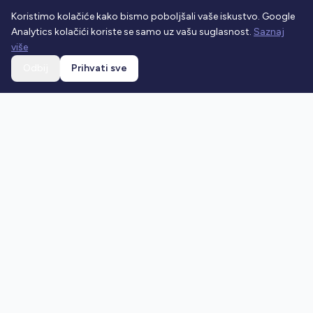
Koristimo kolačiće kako bismo poboljšali vaše iskustvo. Google
Analytics kolačići koriste se samo uz vašu suglasnost.
Saznaj
više
Odbij
Prihvati sve
Ostani u toku
Prijavi se na newsletter i dobivaj najnovije vijesti o
prometnim propisima.
Prijavi se