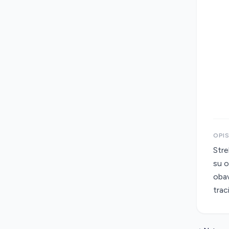
OPI
Stre
su o
obav
trac