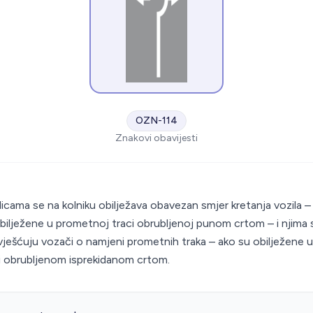
OZN-114
Znakovi obavijesti
S
licama se na kolniku obilježava obavezan smjer kretanja vozila –
bilježene u prometnoj traci obrubljenoj punom crtom – i njima 
ješćuju vozači o namjeni prometnih traka – ako su obilježene u
i obrubljenom isprekidanom crtom.