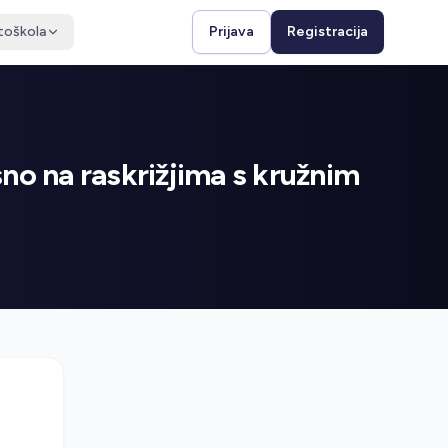
toškola
Prijava
Registracija
sno na raskrižjima s kružnim