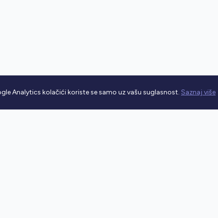
gle Analytics kolačići koriste se samo uz vašu suglasnost.
Saznaj više
rometnim propisima.