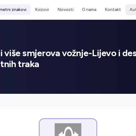
metni znakovi
Kvizovi
Novosti
O nama
Kontakt
Au
li više smjerova vožnje-Lijevo i de
nih traka