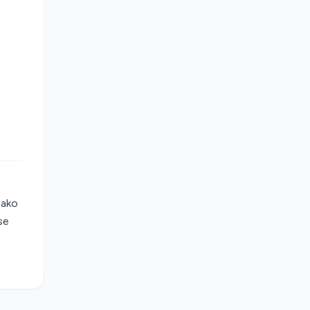
 ako
se