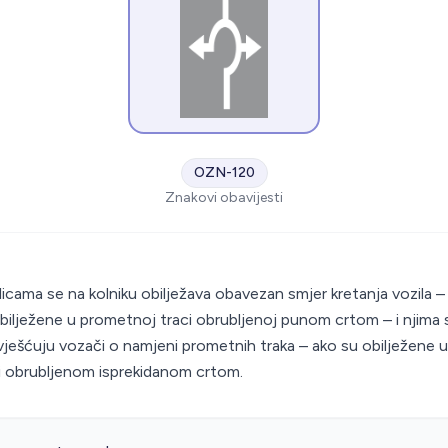
OZN-120
Znakovi obavijesti
S
licama se na kolniku obilježava obavezan smjer kretanja vozila –
bilježene u prometnoj traci obrubljenoj punom crtom – i njima 
ješćuju vozači o namjeni prometnih traka – ako su obilježene u
i obrubljenom isprekidanom crtom.