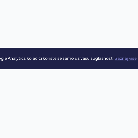
gle Analytics kolačići koriste se samo uz vašu suglasnost.
Saznaj više
rometnim propisima.