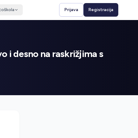
toškola
Prijava
Registracija
vo i desno na raskrižjima s