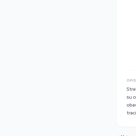
OPI
Stre
su o
obav
trac