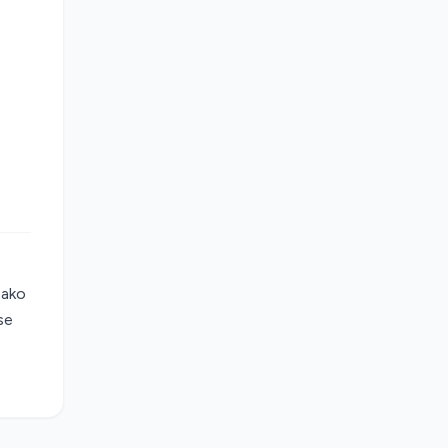
 ako
se