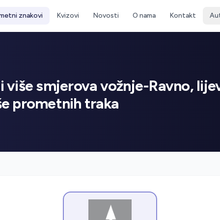
metni znakovi
Kvizovi
Novosti
O nama
Kontakt
Au
li više smjerova vožnje-Ravno, lije
e prometnih traka