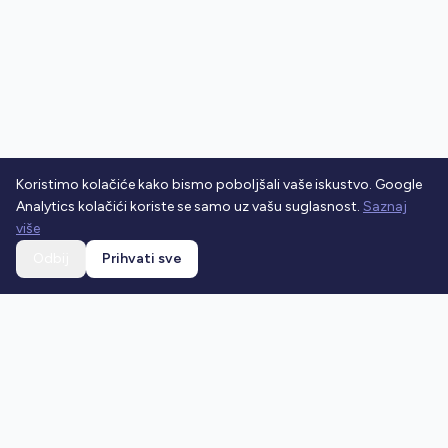
Koristimo kolačiće kako bismo poboljšali vaše iskustvo. Google
Analytics kolačići koriste se samo uz vašu suglasnost.
Saznaj
više
Odbij
Prihvati sve
Ostani u toku