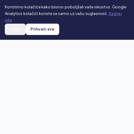
Koristimo kolačiće kako bismo poboljšali vaše iskustvo. Google
Analytics kolačići koriste se samo uz vašu suglasnost.
Saznaj
više
Odbij
Prihvati sve
Ostani u toku
Prijavi se na newsletter i dobivaj najnovije vijesti o
prometnim propisima.
Prijavi se