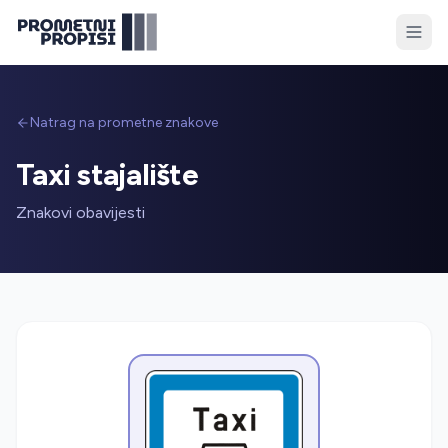
Natrag na prometne znakove
Taxi stajalište
Znakovi obavijesti