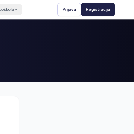
toškola
Prijava
Registracija