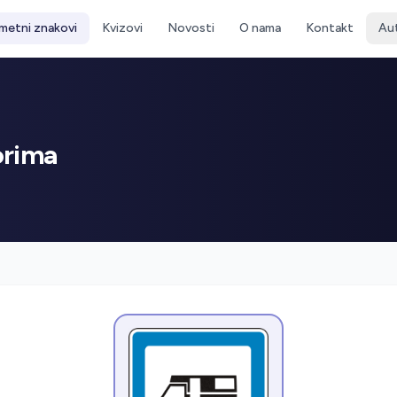
metni znakovi
Kvizovi
Novosti
O nama
Kontakt
Au
orima