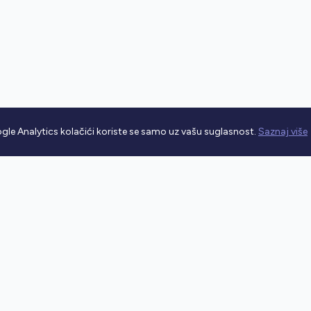
gle Analytics kolačići koriste se samo uz vašu suglasnost.
Saznaj više
rometnim propisima.