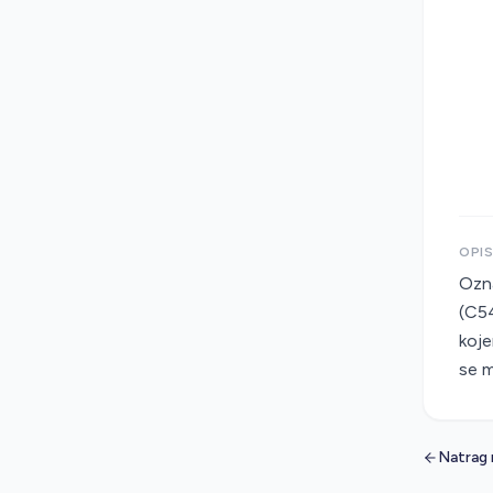
OPI
Ozna
(C54
koje
se m
Natrag