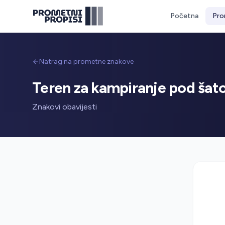
Početna
Pro
Natrag na prometne znakove
Teren za kampiranje pod šat
Znakovi obavijesti