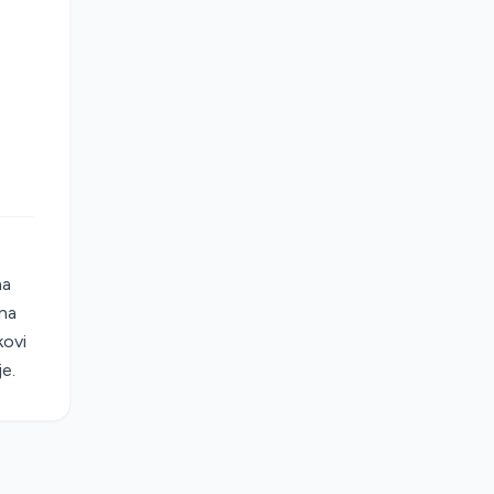
ma
 na
kovi
e.