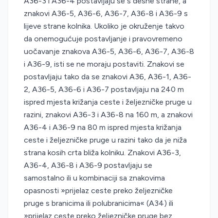
A36-3 i A36-4 postavljaju se s desne strane, a
znakovi A36-5, A36-6, A36-7, A36-8 i A36-9 s
lijeve strane kolnika. Ukoliko je okruženje takvo
da onemogućuje postavljanje i pravovremeno
uočavanje znakova A36-5, A36-6, A36-7, A36-8
i A36-9, isti se ne moraju postaviti. Znakovi se
postavljaju tako da se znakovi A36, A36-1, A36-
2, A36-5, A36-6 i A36-7 postavljaju na 240 m
ispred mjesta križanja ceste i željezničke pruge u
razini, znakovi A36-3 i A36-8 na 160 m, a znakovi
A36-4 i A36-9 na 80 m ispred mjesta križanja
ceste i željezničke pruge u razini tako da je niža
strana kosih crta bliža kolniku. Znakovi A36-3,
A36-4, A36-8 i A36-9 postavljaju se
samostalno ili u kombinaciji sa znakovima
opasnosti »prijelaz ceste preko željezničke
pruge s branicima ili polubranicima« (A34) ili
»prijelaz ceste preko željezničke pruge bez