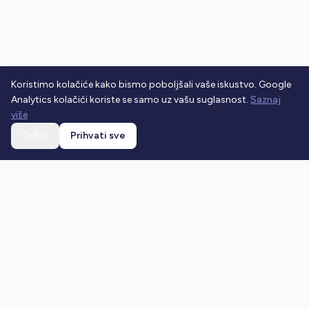
Koristimo kolačiće kako bismo poboljšali vaše iskustvo. Google
Analytics kolačići koriste se samo uz vašu suglasnost.
Saznaj
više
Odbij
Prihvati sve
Ostani u toku
Prijavi se na newsletter i dobivaj najnovije vijesti o
prometnim propisima.