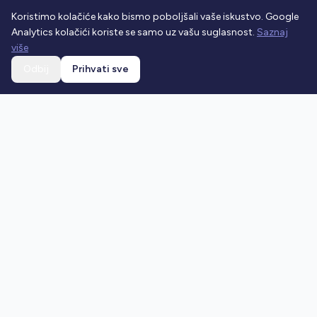
Koristimo kolačiće kako bismo poboljšali vaše iskustvo. Google
Analytics kolačići koriste se samo uz vašu suglasnost.
Saznaj
više
Odbij
Prihvati sve
Ostani u toku
Prijavi se na newsletter i dobivaj najnovije vijesti o
prometnim propisima.
Prijavi se