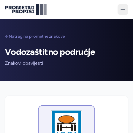
Natrag na prometne znakove
Vodozaštitno podrućje
Znakovi obavijesti