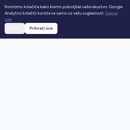
Koristimo kolačiće kako bismo poboljšali vaše iskustvo. Google
Analytics kolačići koriste se samo uz vašu suglasnost.
Saznaj
više
Odbij
Prihvati sve
Ostani u toku
Prijavi se na newsletter i dobivaj najnovije vijesti o
prometnim propisima.
Prijavi se