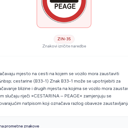
ZIN-35
Znakovi izričite naredbe
S
čavaju mjesto na cesti na kojem se vozilo mora zaustaviti
&nbsp; cestarine (B33-1) Znak B33-1 može se upotrijebiti za
čavanje blizine i drugih mjesta na kojima se vozilo mora zaustavi
om slučaju riječi »CESTARINA – PEAGE« zamjenjuju se
varajućim natpisom koji označava razlog obaveze zaustavljanj
 na prometne znakove