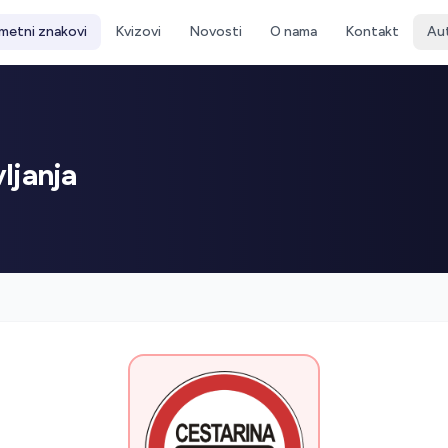
metni znakovi
Kvizovi
Novosti
O nama
Kontakt
Au
ljanja