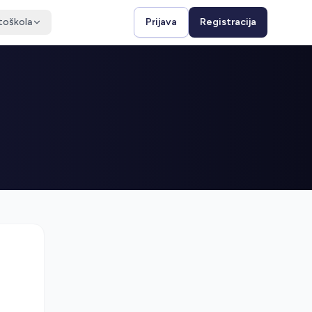
toškola
Prijava
Registracija