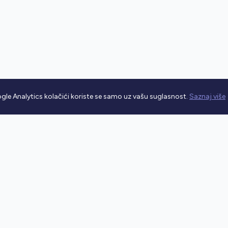
gle Analytics kolačići koriste se samo uz vašu suglasnost.
Saznaj više
rometnim propisima.