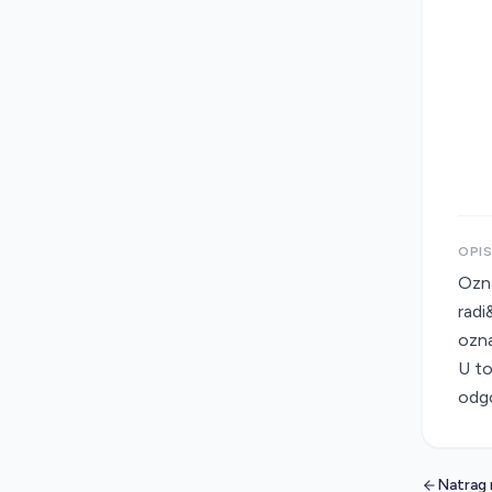
OPI
Ozna
radi
ozna
U t
odgo
Natrag