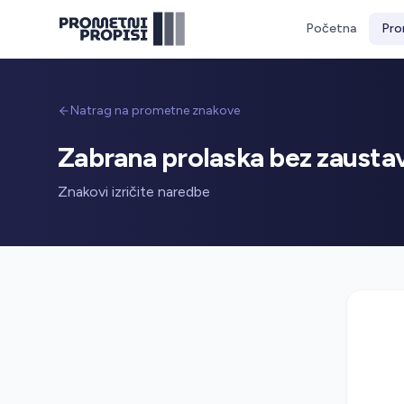
Početna
Pro
Natrag na prometne znakove
Zabrana prolaska bez zaustav
Znakovi izričite naredbe