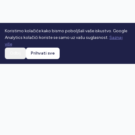
Koristimo kolačiće kako bismo poboljšali vaše iskustvo. Google
Analytics kolačići koriste se samo uz vašu suglasnost.
Saznaj
više
Odbij
Prihvati sve
Ostani u toku
Prijavi se na newsletter i dobivaj najnovije vijesti o
prometnim propisima.