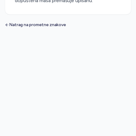
dopuštena masa premašuje upisanu.
Natrag na prometne znakove