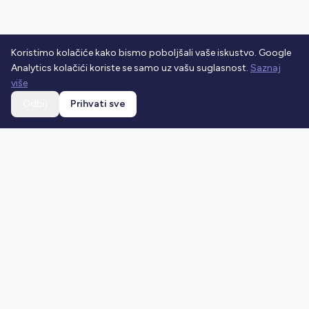
Koristimo kolačiće kako bismo poboljšali vaše iskustvo. Google
Analytics kolačići koriste se samo uz vašu suglasnost.
Saznaj
više
Odbij
Prihvati sve
Ostani u toku
Prijavi se na newsletter i dobivaj najnovije vijesti o
prometnim propisima.