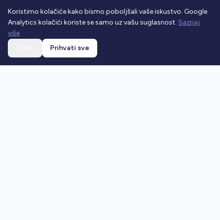
Koristimo kolačiće kako bismo poboljšali vaše iskustvo. Google
Analytics kolačići koriste se samo uz vašu suglasnost.
Saznaj
više
Odbij
Prihvati sve
Ostani u toku
Prijavi se na newsletter i dobivaj najnovije vijesti o
prometnim propisima.
Prijavi se