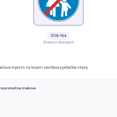
ZOB-164
Znakovi obavijesti
S
čava mjesto na kojem završava pješačka staza.
 na prometne znakove