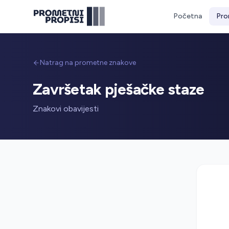
Početna
Pro
Natrag na prometne znakove
Završetak pješačke staze
Znakovi obavijesti