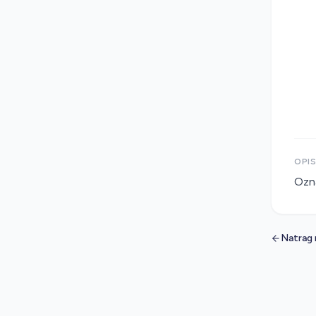
OPI
Ozna
Natrag