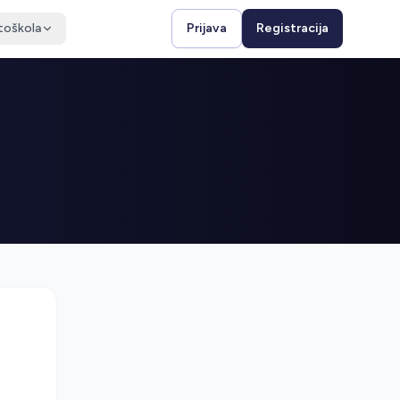
toškola
Prijava
Registracija