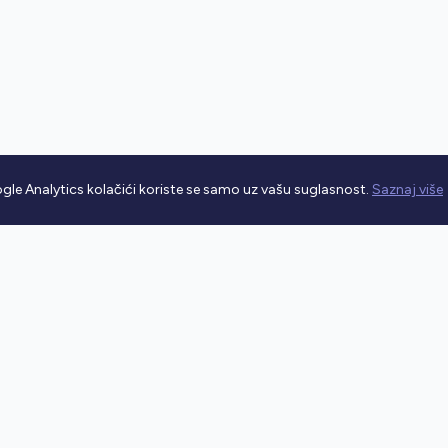
gle Analytics kolačići koriste se samo uz vašu suglasnost.
Saznaj više
rometnim propisima.