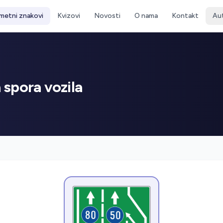
metni znakovi
Kvizovi
Novosti
O nama
Kontakt
Au
 spora vozila