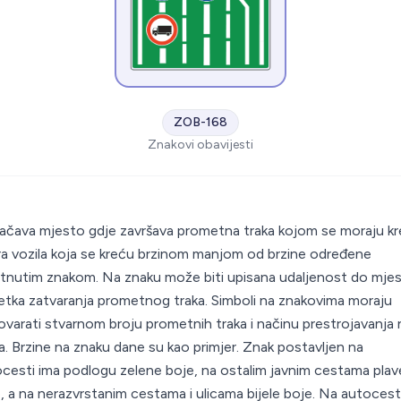
ZOB-168
Znakovi obavijesti
S
čava mjesto gdje završava prometna traka kojom se moraju kr
a vozila koja se kreću brzinom manjom od brzine određene
nutim znakom. Na znaku može biti upisana udaljenost do mje
tka zatvaranja prometnog traka. Simboli na znakovima moraju
varati stvarnom broju prometnih traka i načinu prestrojavanja 
a. Brzine na znaku dane su kao primjer. Znak postavljen na
cesti ima podlogu zelene boje, na ostalim javnim cestama plav
, a na nerazvrstanim cestama i ulicama bijele boje. Na autoces