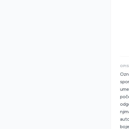
OPI
Ozna
spor
umet
poče
odgo
njim
auto
boje