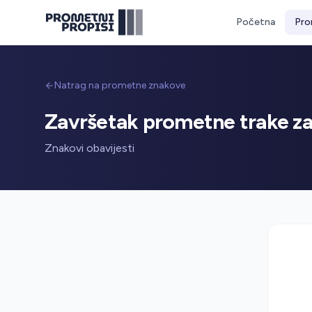
Početna
Pro
Natrag na prometne znakove
Završetak prometne trake za
Znakovi obavijesti