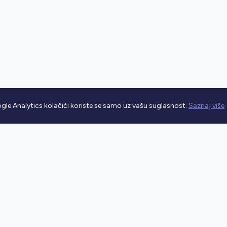
gle Analytics kolačići koriste se samo uz vašu suglasnost.
Saznaj više
rometnim propisima.