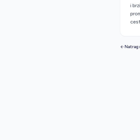
i br
prom
cest
Natrag