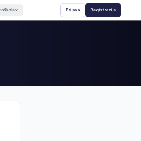
toškola
Prijava
Registracija