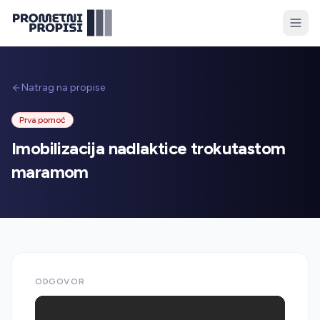
Natrag na propise
Prva pomoć
Imobilizacija nadlaktice trokutastom
maramom
ODGOVOR