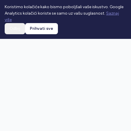
Koristimo kolačiće kako bismo poboljšali vaše iskustvo. Google
Analytics kolačići koriste se samo uz vašu suglasnost.
Saznaj
više
Odbij
Prihvati sve
Ostani u toku
Prijavi se na newsletter i dobivaj najnovije vijesti o
prometnim propisima.
Prijavi se