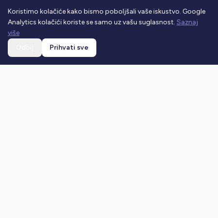
Koristimo kolačiće kako bismo poboljšali vaše iskustvo. Google
Analytics kolačići koriste se samo uz vašu suglasnost.
Saznaj
više
Odbij
Prihvati sve
Ostani u toku
Prijavi se na newsletter i dobivaj najnovije vijesti o
prometnim propisima.
Prijavi se