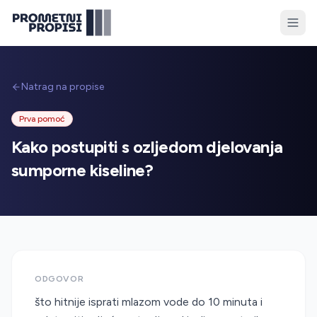
Natrag na propise
Prva pomoć
Kako postupiti s ozljedom djelovanja
sumporne kiseline?
ODGOVOR
što hitnije isprati mlazom vode do 10 minuta i