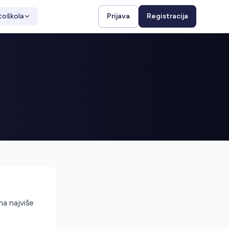
toškola
Prijava
Registracija
ma najviše