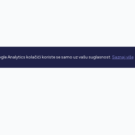
gle Analytics kolačići koriste se samo uz vašu suglasnost.
Saznaj više
rometnim propisima.