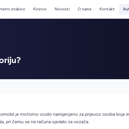
metni znakovi
Kvizovi
Novosti
O nama
Kontakt
Au
oriju?
omobil je motorno vozilo namijenjeno za prijevoz osoba koje i
la, pri čemu se ne računa sjedalo za vozača.