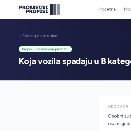
Početna
Pro
Natrag na propise
Propisi u cestovnom prometu
Koja vozila spadaju u B kateg
ODGOVOR
Osobni aut
osam sjeda