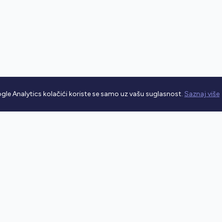
gle Analytics kolačići koriste se samo uz vašu suglasnost.
Saznaj više
rometnim propisima.