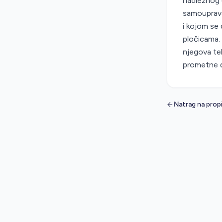
nadležnog u
samouprave.
i kojom se
pločicama. 
njegova te
prometne 
Natrag na prop