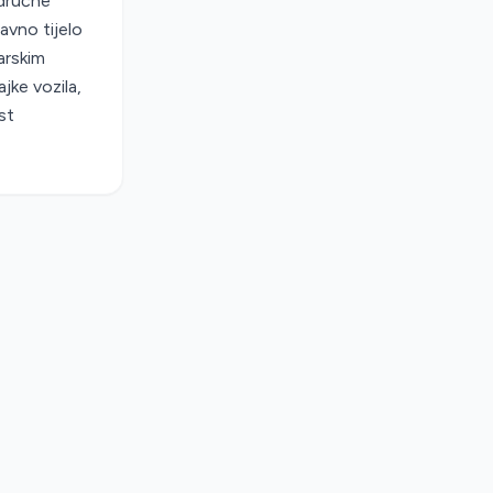
odručne
avno tijelo
arskim
jke vozila,
st