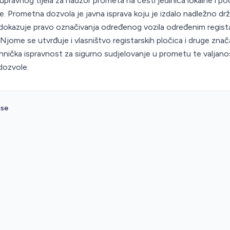
pravnog tijela za nadzor prometa na cesti jedinica lokalne i p
 Prometna dozvola je javna isprava koju je izdalo nadležno drž
 dokazuje pravo označivanja određenog vozila određenim regist
Njome se utvrđuje i vlasništvo registarskih pločica i druge znača
hnička ispravnost za sigurno sudjelovanje u prometu te valjano
dozvole.
ise