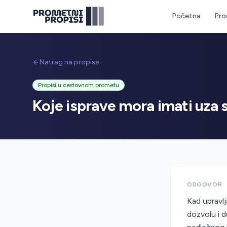
Početna
Pro
Natrag na propise
Propisi u cestovnom prometu
Koje isprave mora imati uza 
ODGOVOR
Kad upravl
dozvolu i d