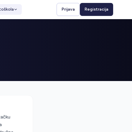
toškola
Prijava
Registracija
začku
a