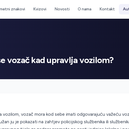
metni znakovi
Kvizovi
Novosti
O nama
Kontakt
Au
se vozač kad upravlja vozilom?
ja vozilom, vozač mora kod sebe imati odgovarajuću važeću vo
užan ju je pokazati na zahtjev policijskog službenika ili službenik