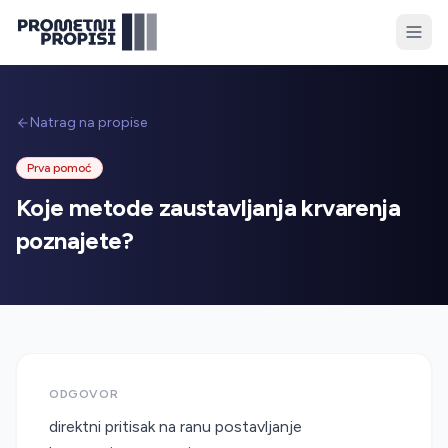
Natrag na propise
Prva pomoć
Koje metode zaustavljanja krvarenja
poznajete?
ODGOVOR
direktni pritisak na ranu postavljanje