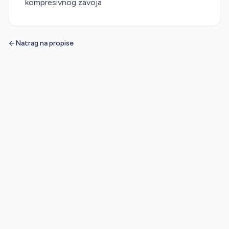
kompresivnog zavoja
Natrag na propise