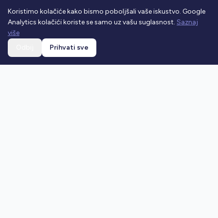
Koristimo kolačiće kako bismo poboljšali vaše iskustvo. Google
Analytics kolačići koriste se samo uz vašu suglasnost.
Saznaj
više
Odbij
Prihvati sve
Ostani u toku
Prijavi se na newsletter i dobivaj najnovije vijesti o
prometnim propisima.
Prijavi se